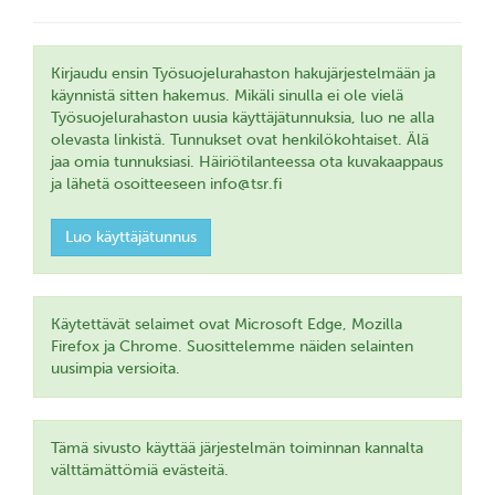
Kirjaudu ensin Työsuojelurahaston hakujärjestelmään ja
käynnistä sitten hakemus. Mikäli sinulla ei ole vielä
Työsuojelurahaston uusia käyttäjätunnuksia, luo ne alla
olevasta linkistä. Tunnukset ovat henkilökohtaiset. Älä
jaa omia tunnuksiasi. Häiriötilanteessa ota kuvakaappaus
ja lähetä osoitteeseen info@tsr.fi
Luo käyttäjätunnus
Käytettävät selaimet ovat Microsoft Edge, Mozilla
Firefox ja Chrome. Suosittelemme näiden selainten
uusimpia versioita.
Tämä sivusto käyttää järjestelmän toiminnan kannalta
välttämättömiä evästeitä.