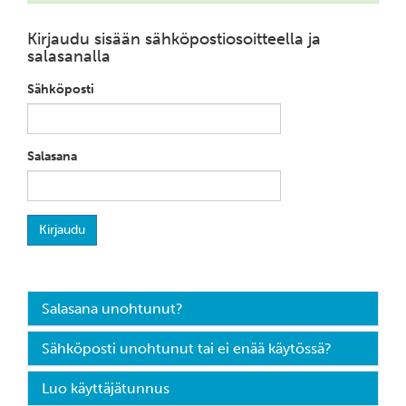
Kirjaudu sisään sähköpostiosoitteella ja
salasanalla
Sähköposti
Salasana
Kirjaudu
Salasana unohtunut?
Sähköposti unohtunut tai ei enää käytössä?
Luo käyttäjätunnus